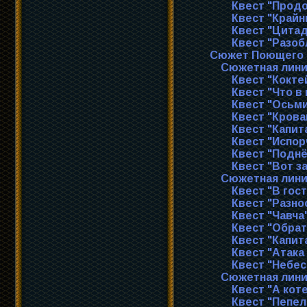
Квест "Прод
Квест "Крайн
Квест "Цита
Квест "Разоб
Сюжет Поющего
Сюжетная лини
Квест "Кокте
Квест "Что в
Квест "Осьм
Квест "Крова
Квест "Капит
Квест "Испо
Квест "Поднё
Квест "Вот з
Сюжетная лини
Квест "В гос
Квест "Разно
Квест "Чавча
Квест "Обрат
Квест "Капит
Квест "Атака
Квест "Небес
Сюжетная лини
Квест "А кот
Квест "Пепел