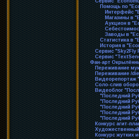
Сервис "Econom
Помощь по "Ec
Интерфейс "
Магазины в 
Аукцион в "
Себестоимос
Заводы в "E
Статистика в 
История в "Ec
Сервис "Sky2Fly 
Сервис "TextSen
Фан-арт Окрылённ
Переживание мук
Переживание /di
Видеорепортаж 
Соло-слив оборо
Видеоблог "Пос
"Последний Руб
"Последний Руб
"Последний Руб
"Последний Руб
"Последний Руб
Конкурс агит-пла
Художественный
Конкурс жутких 