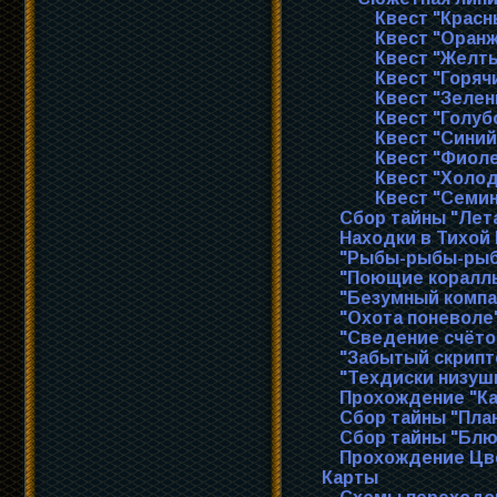
Квест "Красн
Квест "Оран
Квест "Желт
Квест "Горяч
Квест "Зелен
Квест "Голуб
Квест "Синий
Квест "Фиол
Квест "Холо
Квест "Семин
Сбор тайны "Ле
Находки в Тихой
"Рыбы-рыбы-рыб
"Поющие коралл
"Безумный компа
"Охота поневоле
"Сведение счёто
"Забытый скрипт
"Техдиски низуш
Прохождение "К
Сбор тайны "Пла
Сбор тайны "Блю
Прохождение Цв
Карты