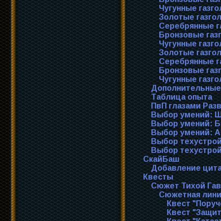
Чугунные газг
Золотые газго
Серебрянные г
Бронзовые газ
Чугунные газг
Золотые газго
Серебрянные г
Бронзовые газ
Чугунные газг
Дополнительные
Таблица опыта
ПвП глазами Раз
Выбор умений: 
Выбор умений: 
Выбор умений: 
Выбор техустро
Выбор техустро
СкайБаш
Добавление цит
Квесты
Сюжет Тихой Гав
Сюжетная лини
Квест "Пору
Квест "Защит