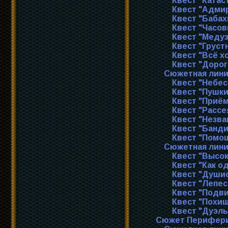
Квест "Ката
Квест "Адмир
Квест "Бабах
Квест "Часов
Квест "Медуз
Квест "Груст
Квест "Всё х
Квест "Дорог
Сюжетная лини
Квест "Небес
Квест "Пушки
Квест "Приём
Квест "Рассе
Квест "Незва
Квест "Банди
Квест "Помо
Сюжетная лини
Квест "Высок
Квест "Как о
Квест "Души
Квест "Лепес
Квест "Подви
Квест "Похи
Квест "Дуэль
Сюжет Перифер