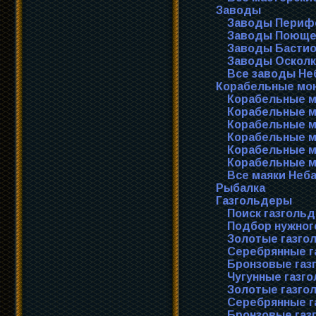
Заводы
Заводы Периф
Заводы Поюще
Заводы Бастио
Заводы Оскол
Все заводы Не
Корабельные мо
Корабельные м
Корабельные 
Корабельные 
Корабельные м
Корабельные м
Корабельные м
Все маяки Неб
Рыбалка
Газгольдеры
Поиск газголь
Подбор нужног
Золотые газго
Серебрянные г
Бронзовые газ
Чугунные газг
Золотые газго
Серебрянные г
Бронзовые газ