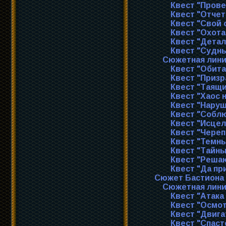
Квест "Прове
Квест "Отчет
Квест "Свой 
Квест "Охота
Квест "Детал
Квест "Судн
Сюжетная лини
Квест "Обит
Квест "Призр
Квест "Таящи
Квест "Хаос 
Квест "Наруш
Квест "Соблю
Квест "Исце
Квест "Чере
Квест "Темны
Квест "Тайны
Квест "Реша
Квест "Да пр
Сюжет Бастиона
Сюжетная лини
Квест "Атака
Квест "Осмот
Квест "Двига
Квест "Спаст