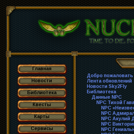
Главная
Добро пожаловать
Новости
Лента обновлений
Новости Sky2Fly
Библиотека
Библиотека
Данные NPC
NPC Тихой Гав
Квесты
NPC «Неизве
NPC Адмирал
Карты
NPC Акулий 
NPC Виктори
Сервисы
NPC Гениаль