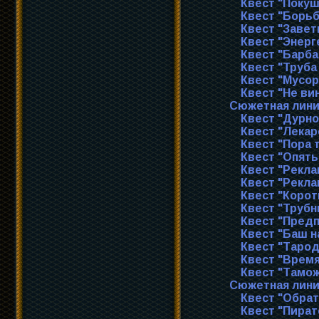
Квест "Покуш
Квест "Борьб
Квест "Завет
Квест "Энерг
Квест "Барб
Квест "Труба
Квест "Мусор
Квест "Не ви
Сюжетная лини
Квест "Дурно
Квест "Лекар
Квест "Пора 
Квест "Опять
Квест "Рекл
Квест "Рекла
Квест "Корот
Квест "Трубн
Квест "Пред
Квест "Баш н
Квест "Таро
Квест "Время
Квест "Тамо
Сюжетная лини
Квест "Обрат
Квест "Пират