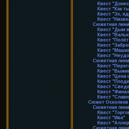
Квест "Доне
Квест "Как т
Квест "Эх, я
Квест "Низве
Сюжетная лини
Квест "Дым в
Квест "Вальк
Квест "Полёт
Квест "Забр
Квест "Маши
Квест "Неудо
Сюжетная лини
Квест "Пере
Квест "Выжи
Квест "Цена 
Квест "Плод
Квест "Сведе
Квест "Фина
Квест "Славн
Сюжет Осколков
Сюжетная лини
Квест "Торго
Квест "Ива"
Квест "Аллер
Сюжетная лини