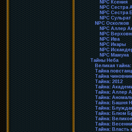
NPC Ксения
NPC Сестра 
NPC Сестра 
NPC Сульрат
NPC Осколков
NPC Аллер А
NPC Верховн
NPC Ива
NPC Икары
NPC Исканде
NPC Мамуна
Тайны Неба
Великая тайна:
Тайна повстан
Тайна чиновни
Тайна: 2012
Тайна: Академ
Тайна: Аллер 
Тайна: Аномал
Тайна: Башня 
Тайна: Блужд
Тайна: Блюм Б
Тайна: Велико
Тайна: Весенн
Тайна: Власть 