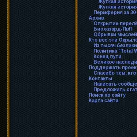
Жуткая история
Жуткая истори
Периферия за 30
Архив
Открытие перелё
Биохазард-ПвП
Обрывки мыслей
Кто все эти Окрыл
Из тысяч безлики
Политика "Total 
Конец пути
Великое наслед
Поддержать проек
Спасибо тем, кто
Контакты
Написать сообще
Предложить стат
Поиск по сайту
Карта сайта