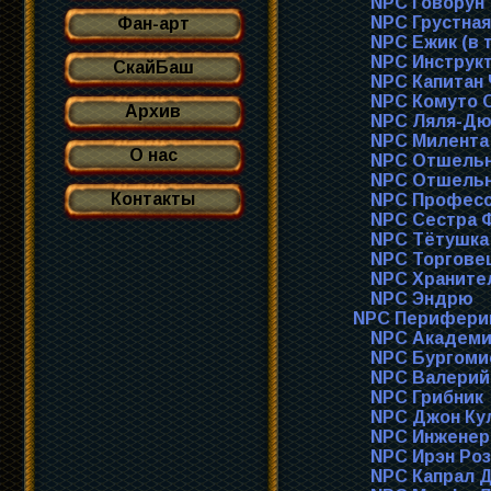
NPC Говорун
NPC Грустная
Фан-арт
NPC Ежик (в 
NPC Инструк
СкайБаш
NPC Капитан 
NPC Комуто 
Архив
NPC Ляля-Дю
NPC Милента
О нас
NPC Отшельн
NPC Отшельн
Контакты
NPC Професс
NPC Сестра 
NPC Тётушка
NPC Торгове
NPC Храните
NPC Эндрю
NPC Перифери
NPC Академи
NPC Бургоми
NPC Валерий
NPC Грибник
NPC Джон Ку
NPC Инженер
NPC Ирэн Ро
NPC Капрал 