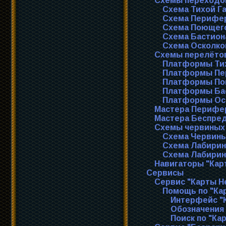
Схемы переходо
Схема Тихой Г
Схема Перифе
Схема Поющег
Схема Бастион
Схема Осколко
Схемы перелёто
Платформы Тих
Платформы Пе
Платформы По
Платформы Ба
Платформы Ос
Мастера Перифе
Мастера Беспре
Схемы червиных
Схема Червиных
Схема Лабиринт
Схема Лабирин
Навигаторы "Кар
Сервисы
Сервис "Карты Н
Помощь по "Ка
Интерфейс "
Обозначения 
Поиск по "Ка