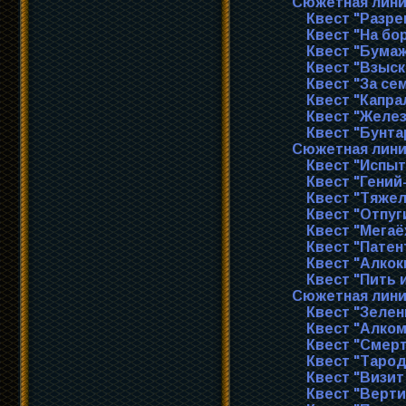
Сюжетная лини
Квест "Разре
Квест "На бо
Квест "Бумаж
Квест "Взыск
Квест "За се
Квест "Капра
Квест "Желез
Квест "Бунта
Сюжетная лини
Квест "Испы
Квест "Гений
Квест "Тяже
Квест "Отпуг
Квест "Мегаё
Квест "Патен
Квест "Алкок
Квест "Пить 
Сюжетная лини
Квест "Зелен
Квест "Алком
Квест "Смерт
Квест "Таро
Квест "Визит
Квест "Верти