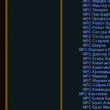
NPC Марфа Л
NPC Мастер-
NPC Окошко
NPC Пан Бар
NPC Професс
NPC Робот Б
NPC Робот Ма
NPC Сестра 
NPC Сотрудн
NPC Старлок
NPC Шиала
NPC Поющего 
NPC Доктор 
NPC Егерь Б
NPC Капитан 
NPC Капитан 
NPC Кровавы
NPC Марина
NPC Мурана и
NPC София П
NPC Командо
NPC Бастиона
NPC Блюм Бр
NPC Брат А
NPC Брат Ми