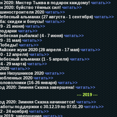
н 2020: Мистер Тыква в подарок каждому!
читать>>
н 2020: буйство тёмных сил!
читать>>
шиностроителя 2020
читать>>
ебесный альманах (27 августа - 1 сентября)
читать>>
ба: скидки и бонусы!
читать>>
9 - 21 июня)
читать>>
подарки
читать>>
ебесная рыбалка! (4 - 7 июня)
читать>>
9 - 31 мая)
читать>>
Победы!
читать>>
айские жуки 2020 (28 апреля - 17 мая)
читать>>
0 - 12 апреля)
читать>>
ебесный альманах (1 - 5 апреля)
читать>>
4 - 29 марта)
читать>>
 2020
читать>>
ие Низушников 2020
читать>>
юбленных 2020
читать>>
оловоломки (16-26 января)
читать>>
од 2020: Зимняя Сказка завершена!
читать>>
--- 2019 ---
д 2020: Зимняя Сказка начинается!
читать>>
боты поддержки с 30.12.19 по 07.01.20
читать>>
2 - 24 ноября)
читать>>
н 2019: завершение
читать>>