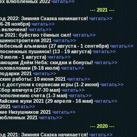
ех влюблённых 2022
читать>>
--- 2021 ---
д 2022: Зимняя Сказка начинается!
читать>>
6-28 ноября)
читать>>
 включена!
читать>>
н 2021: буйство тёмных сил!
читать>>
шиностроителя 2021
читать>>
ебесный альманах (27 августа - 1 сентября)
читать>>
оснежных пушинок! (13 - 19 августа)
читать>>
0 июля - 1 августа)
читать>>
пающим Днём Неба: скидки и бонусы!
читать>>
Головоломки (9-18 июля)
читать>>
подарки 2021
читать>>
ские работы: 10 июня 2021
читать>>
с доступом к сервисам игры (1-2 июня)
читать>>
бор жемчуга (27-30 мая)
читать>>
пополнению счета (1-3 мая)
читать>>
айские жуки 2021 (29 апреля - 16 мая)
читать>>
 2021
читать>>
ие Низушников 2021
читать>>
юбленных 2021
читать>>
--- 2020 ---
д 2021: Зимняя Сказка начинается!
читать>>