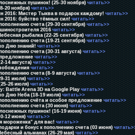
оснежных пушинок! (25-30 ноября)
читать>>
8-20 ноября)
читать>>
н 2016: Мистер Тыква в подарок каждому!
читать>>
н 2016: буйство тёмных сил!
читать>>
пополнению счета (29-30 сентября)
читать>>
шиностроителя 2016
читать>>
ебесная рыбалка (22-25 сентября)
читать>>
пополнению счета (19-21 сентября)
читать>>
ко Дню знаний!
читать>>
пополнению счета (30-31 августа)
читать>>
 предложение
читать>>
2-14 августа)
читать>>
вобождения
читать>>
пополнению счета (8-9 августа)
читать>>
9-31 июля)
читать>>
(25-26 июля)
читать>>
ly: Battle Arena 3D на Google Play
читать>>
о Дню Неба (18-19 июля)
читать>>
 пополнению счёта и особое предложение
читать>>
пополнению счета (30 июня)
читать>>
лоснежных пушинок! (16-19 июня)
читать>>
0-12 июня)
читать>>
я мороженка” для вас!
читать>>
одарки и бонус к пополнению счета (03 июня)
читать>
ебесный альманах (26-29 мая)
читать>>