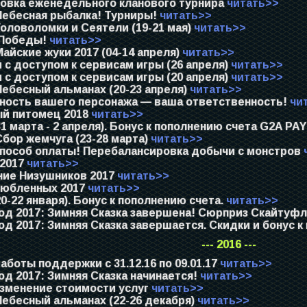
овка еженедельного кланового турнира
читать>>
Небесная рыбалка! Турниры!
читать>>
оловоломки и Сеятели (19-21 мая)
читать>>
Победы!
читать>>
айские жуки 2017 (04-14 апреля)
читать>>
с доступом к сервисам игры (26 апреля)
читать>>
с доступом к сервисам игры (20 апреля)
читать>>
ебесный альманах (20-23 апреля)
читать>>
ность вашего персонажа — ваша ответственность!
чи
й питомец 2018
читать>>
1 марта - 2 апреля). Бонус к пополнению счета G2A PA
бор жемчуга (23-28 марта)
читать>>
пособ оплаты! Перебалансировка добычи с монстров
 2017
читать>>
ие Низушников 2017
читать>>
юбленных 2017
читать>>
0-22 января). Бонус к пополнению счета.
читать>>
од 2017: Зимняя Сказка завершена! Сюрприз Скайтуф
д 2017: Зимняя Сказка завершается. Скидки и бонус к
--- 2016 ---
боты поддержки с 31.12.16 по 09.01.17
читать>>
д 2017: Зимняя Сказка начинается!
читать>>
изменение стоимости услуг
читать>>
ебесный альманах (22-26 декабря)
читать>>