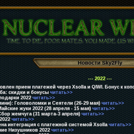
Новости Sky2Fly
--- 2022 ---
влен прием платежей через Xsolla и QIWI. Бонус к ко
ба: скидки и бонусы
читать>>
подарки 2022
читать>>
ини): Головоломки и Сеятели (26-29 мая)
читать>>
айские жуки 2022 (28 апреля - 15 мая)
читать>>
бор жемчуга (31 марта-3 апреля)
читать>>
 2022
читать>>
на интеграция с платежной системой Xsolla
читать>>
ие Низушников 2022
читать>>