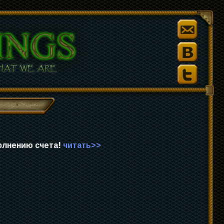
полнению счета!
читать>>