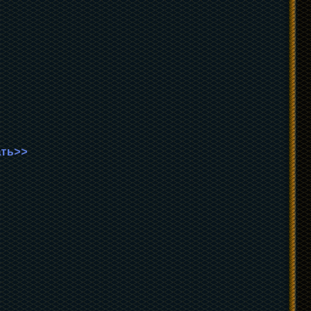
ать>>