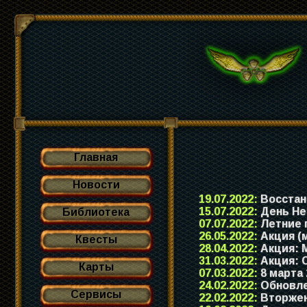
Главная
Новости
19.07.2022:
Восстано
15.07.2022:
День Не
Библиотека
07.07.2022:
Летние 
26.05.2022:
Акция (м
Квесты
28.04.2022:
Акция: М
31.03.2022:
Акция: С
Карты
07.03.2022:
8 марта
24.02.2022:
Обновле
Сервисы
22.02.2022:
Вторжен