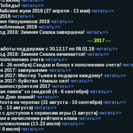
-3 июня)
читать>>
Победы!
читать>>
айские жуки 2018 (27 апреля - 13 мая)
читать>>
 2018
читать>>
ие Низушников 2018
читать>>
юбленных 2018
читать>>
од 2018: Зимняя Сказка завершена!
читать>>
--- 2017 ---
боты поддержки с 30.12.17 по 08.01.18
читать>>
д 2018: Зимняя Сказка начинается!
читать>>
 пополнению счета
читать>>
4 - 26 ноября).Скидки и бонус к пополнению счета!
чит
н 2017: завершение
читать>>
н 2017: Мистер Тыква в подарок каждому!
читать>>
н 2017: буйство тёмных сил!
читать>>
шиностроителя 2017
читать>>
я лампа” со скидкой (4 - 6 сентября)
читать>>
ко Дню знаний!
читать>>
хота на черепах (31 августа - 10 сентября)
читать>>
1 - 13 августа)
читать>>
с доступом к сервисам игры (1 августа)
читать>>
ия в начислении рейтинга клана
читать>>
Головоломки (13-23 июля)
читать>>
-9 июля)
читать>>