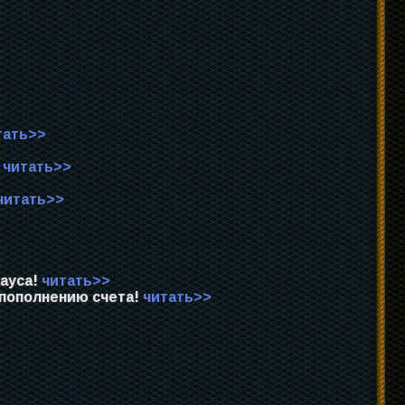
тать>>
Y
читать>>
читать>>
лауса!
читать>>
 пополнению счета!
читать>>