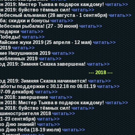
н 2019: Мистер Тыква в подарок каждому!
читать>>
н 2019: буйство тёмных сил!
читать>>
ебесный альманах (28 августа - 1 сентября)
читать>>
ба: скидки и бонусы
читать>>
ебесная рыбалка! (27 - 30 июня)
читать>>
подарки
читать>>
Победы!
читать>>
айские жуки 2019 (25 апреля - 12 мая)
читать>>
 2019
читать>>
ие Низушников 2019
читать>>
юбленных 2019
читать>>
д 2019: Зимняя Сказка завершена!
читать>>
--- 2018 ---
д 2019: Зимняя Сказка начинается!
читать>>
боты поддержки с 30.12.18 по 08.01.19
читать>>
7-09 декабря)
читать>>
н 2018: завершение
читать>>
н 2018: Мистер Тыква в подарок каждому!
читать>>
н 2018: буйство тёмных сил!
читать>>
шиностроителя 2018
читать>>
1-23 сентября)
читать>>
ко Дню знаний!
читать>>
о Дню Неба (18-19 июля)
читать>>