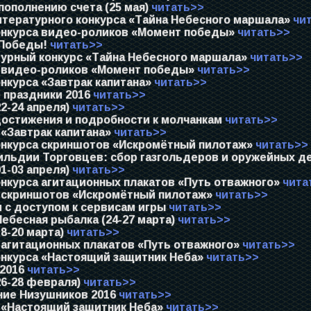
пополнению счета (25 мая)
читать>>
итературного конкурса «Тайна Небесного маршала»
чи
онкурса видео-роликов «Момент победы»
читать>>
Победы!
читать>>
урный конкурс «Тайна Небесного маршала»
читать>>
 видео-роликов «Момент победы»
читать>>
нкурса «Завтрак капитана»
читать>>
 праздники 2016
читать>>
2-24 апреля)
читать>>
остижения и подробности к молчанкам
читать>>
 «Завтрак капитана»
читать>>
онкурса скриншотов «Искромётный пилотаж»
читать>>
льдии Торговцев: сбор газгольдеров и оружейных де
1-03 апреля)
читать>>
онкурса агитационных плакатов «Путь отважного»
чита
 скриншотов «Искромётный пилотаж»
читать>>
 с доступом к сервисам игры
читать>>
ебесная рыбалка (24-27 марта)
читать>>
8-20 марта)
читать>>
 агитационных плакатов «Путь отважного»
читать>>
онкурса «Настоящий защитник Неба»
читать>>
 2016
читать>>
26-28 февраля)
читать>>
ие Низушников 2016
читать>>
 «Настоящий защитник Неба»
читать>>