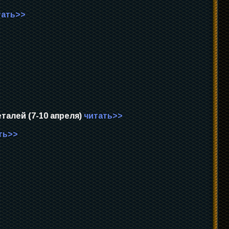
тать>>
талей (7-10 апреля)
читать>>
ть>>