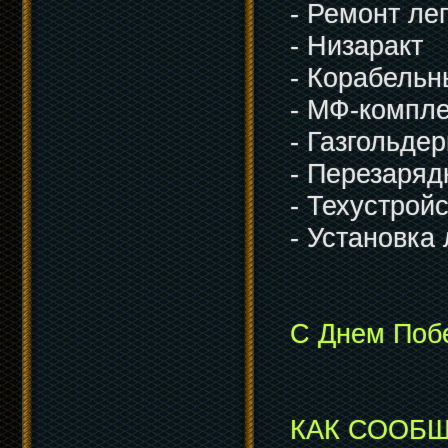
- Ремонт ле
- Низаракт
- Корабель
- МФ-компл
- Газгольде
- Перезаряд
- Техустрой
- Установка
С Днем Поб
КАК СООБЩ