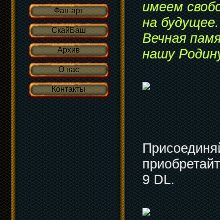
имеем свобо
Фан-арт
на будущее.
СкайБаш
Вечная пам
Архив
нашу Родин
О нас
Контакты
Присоединяй
приобретайт
9 DL.