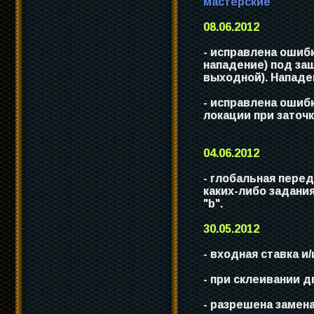
мастерские
08.06.2012
- исправлена ошиб
нападение) под защ
выходной). Нападе
- исправлена ошиб
локации при заточ
04.06.2012
- глобальная пере
каких-либо задани
"b".
30.05.2012
- входная ставка и
- при склеивании д
- разрешена замен