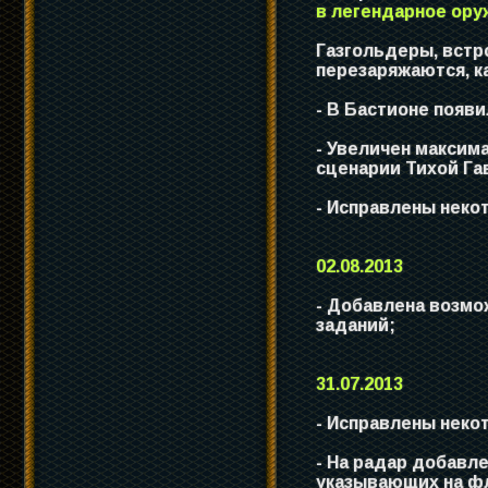
в легендарное ору
Газгольдеры, встр
перезаряжаются, ка
- В Бастионе появ
- Увеличен максим
сценарии Тихой Га
- Исправлены неко
02.08.2013
- Добавлена возмо
заданий;
31.07.2013
- Исправлены неко
- На радар добавл
указывающих на ф