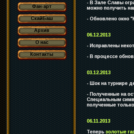
- В Зале Славы ог
Фан-арт
можно получить на
СкайБаш
- Обновлено окно "
Архив
06.12.2013
О нас
- Исправлены неко
Контакты
- В процессе обно
03.12.2013
- Шок на турнире де
- Полученные на о
Специальным симв
полученные только
06.11.2013
Теперь
золотые га