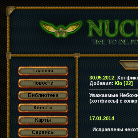
Главная
30.05.2012:
Хотфик
Новости
Добавил:
Kio [22]
Библиотека
Уважаемые Небожит
(хотфиксы) с конк
Квесты
17.01.2014
Карты
- Исправлены неко
Сервисы