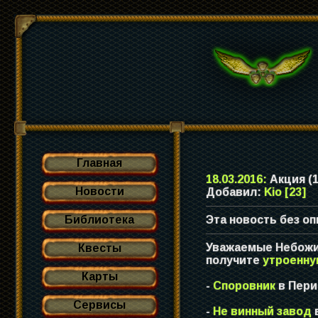
Главная
18.03.2016:
Акция (1
Новости
Добавил:
Kio [23]
Библиотека
Эта новость без оп
Уважаемые Небожит
Квесты
получите
утроенну
Карты
-
Споровник
в Пер
Сервисы
-
Не винный завод