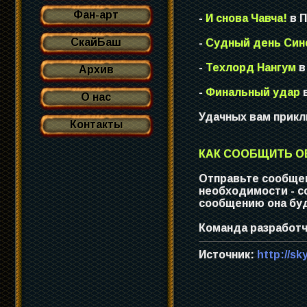
Фан-арт
-
И снова Чавча!
в 
СкайБаш
-
Судный день Син
-
Техлорд Нангум
в
Архив
-
Финальный удар
в
О нас
Удачных вам прик
Контакты
КАК СООБЩИТЬ ОБ
Отправьте сообщен
необходимости - с
сообщению она буд
Команда разработч
Источник:
http://sk