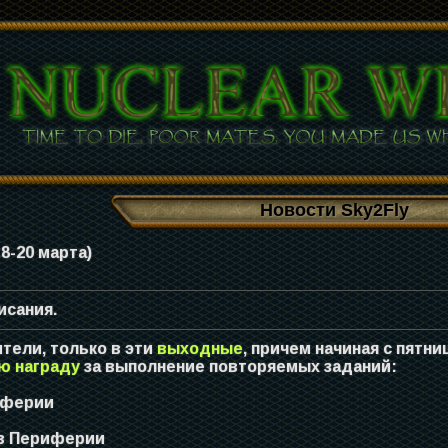
Новости Sky2Fly
8-20 марта)
исания.
ели, только в эти
выходные
, причем начиная с пятн
ю награду
за выполнение повторяемых заданий:
иферии
в Периферии