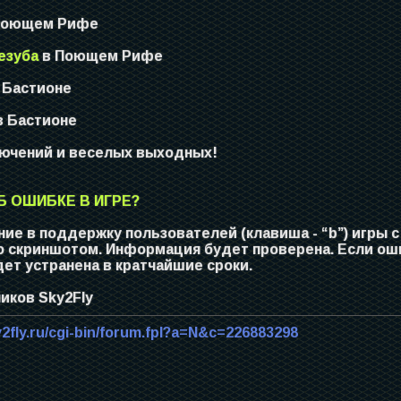
Поющем Рифе
езуба
в Поющем Рифе
 Бастионе
 Бастионе
лючений и веселых выходных!
 ОШИБКЕ В ИГРЕ?
ие в поддержку пользователей (клавиша - “b”) игры 
о скриншотом. Информация будет проверена. Если ош
ет устранена в кратчайшие сроки.
иков Sky2Fly
y2fly.ru/cgi-bin/forum.fpl?a=N&c=226883298