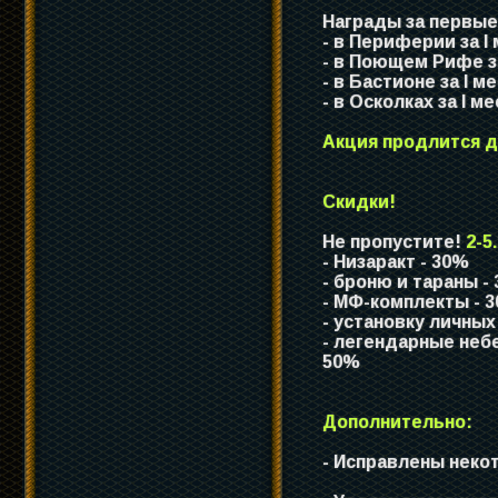
Награды за первые
- в Периферии за I ме
- в Поющем Рифе за I
- в Бастионе за I мес
- в Осколках за I мес
Акция продлится д
Скидки!
Не пропустите!
2-5
- Низаракт - 30%
- броню и тараны -
- МФ-комплекты - 
- установку личных
- легендарные небе
50%
Дополнительно:
- Исправлены неко