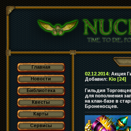
Главная
02.12.2014:
Акция Г
Новости
Добавил:
Kio [24]
Библиотека
Гильдия Торговцев
для пополнения за
на клан-базе в ст
Квесты
Броненосцев.
Карты
Сервисы