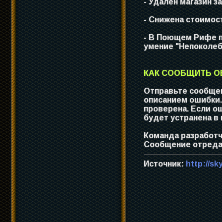
- Удален магазин з
- Снижена стоимост
- В Поющем Рифе п
умение "Непоколеб
КАК СООБЩИТЬ ОБ
Отправьте сообщен
описанием ошибки.
проверена. Если о
будет устранена в
Команда разработч
Сообщение отредак
Источник:
http://sk