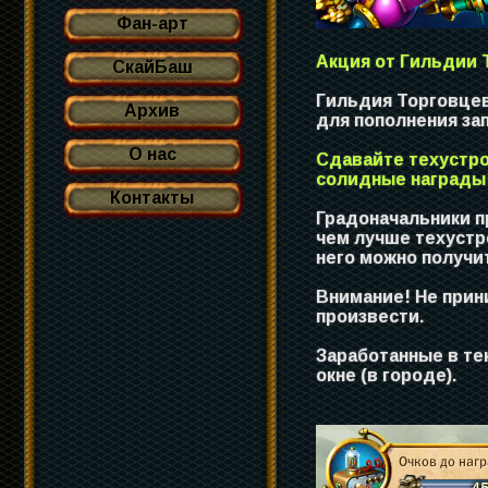
Фан-арт
Акция от Гильдии 
СкайБаш
Гильдия Торговцев
Архив
для пополнения за
О нас
Сдавайте техустро
солидные награды
Контакты
Градоначальники п
чем лучше техустр
него можно получи
Внимание! Не прин
произвести.
Заработанные в т
окне (в городе).