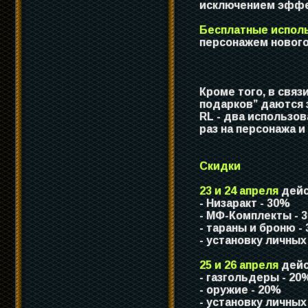
исключением эффе
Бесплатные испол
персонажем нового
Кроме того, в свя
подарков” даются з
RL - два использова
раз на персонажа и
Скидки
23 и 24 апреля
дейс
- Низаракт - 30%
- МФ-Комплекты - 
- тараны и броню -
- установку личных
25 и 26 апреля
дейс
- газгольдеры - 20
- оружие - 20%
- установку личных