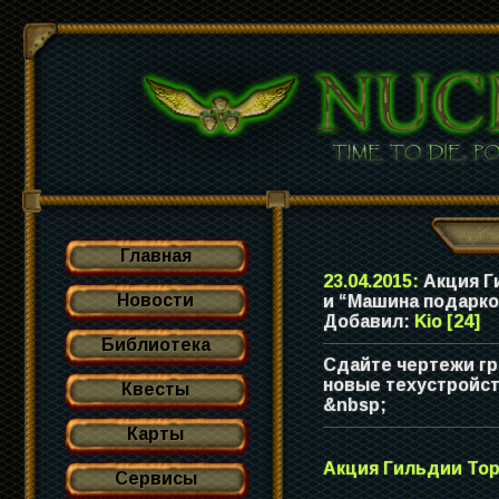
Главная
23.04.2015:
Акция Г
Новости
и “Машина подарко
Добавил:
Kio [24]
Библиотека
Сдайте чертежи гр
новые техустройст
Квесты
&nbsp;
Карты
Акция Гильдии Тор
Сервисы