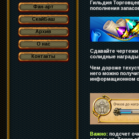
Гильдия Торговцев
Фан-арт
пополнения запасо
СкайБаш
Архив
О нас
Сдавайте чертежи 
Контакты
солидные награды
Чем дороже техуст
него можно получи
информационном ок
Важно:
подсчет очк