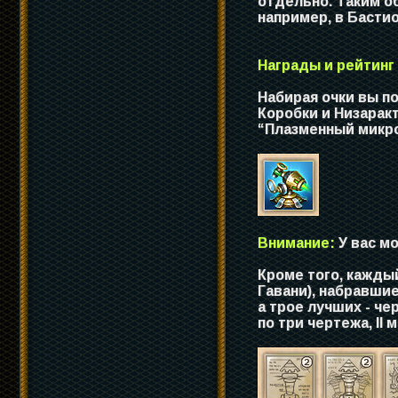
отдельно. Таким о
например, в Бастио
Награды и рейтинг
Набирая очки вы п
Коробки и Низарак
“Плазменный микро
Внимание:
У вас м
Кроме того, кажды
Гавани), набравшие
а трое лучших - ч
по три чертежа, II 