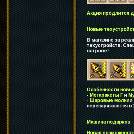
Акция продлится д
Новые техустройс
В магазине за реа
техустройств. Спе
острове!
Особенности новых
-
Мегаракеты Г
и
М
-
Шаровые молнии 
перезаряжаются в 
Машина подарков
Новая возможност