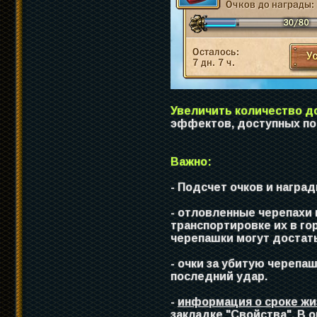
Увеличить количество д
эффектов, доступных по 
Важно:
- Подсчет очков и наград
- отловленные черепахи
транспортировке их в го
черепашки могут достать
- очки за убитую черепа
последний удар.
-
информация о сроке жи
закладке "Свойства"
. В 