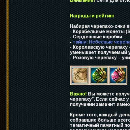
Внимание!
Сеть для отло
Награды и рейтинг
Набирая черепахо-очки в
- Корабельные монеты (
- Сердешные коробки
-
тайну: Небесные череп
- Королевскую черепаху 
уменьшает получаемый у
- Розовую черепаху - у
Важно!
Вы можете получи
черепаху”. Если сейчас у
получении заменит име
Кроме того, каждый день
собравшие больше всего 
тематичный памятный под