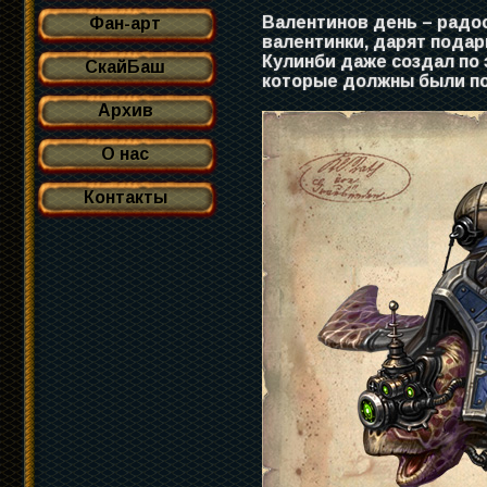
Валентинов день – радо
Фан-арт
валентинки, дарят подар
Кулинби даже создал по 
СкайБаш
которые должны были по
Архив
О нас
Контакты