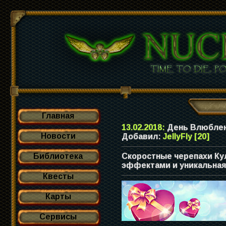
Главная
13.02.2018:
День Влюблен
Новости
Добавил:
JellyFly [20]
Библиотека
Скоростные черепахи Ку
эффектами и уникальная
Квесты
Карты
Сервисы