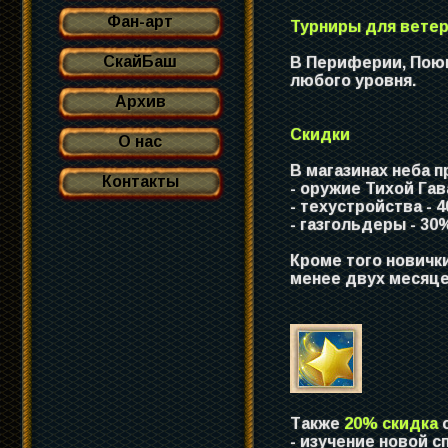
Фан-арт
Турниры для вете
СкайБаш
В Периферии, Поющ
любого уровня.
Архив
Скидки
О нас
В магазинах неба
Контакты
- оружие Тихой Га
- техустройства - 
- газгольдеры - 30
Кроме того новичк
менее двух месяцев
Также
20% скидка
о
- изучение новой 