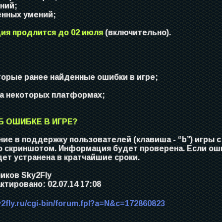
ений;
енных умений;
ия продлится до 02 июля
(включительно).
торые ранее найденные ошибки в игре;
на некоторых платформах;
 ОШИБКЕ В ИГРЕ?
ие в поддержку пользователей (клавиша - “b”) игры 
о скриншотом. Информация будет проверена. Если ош
ет устранена в кратчайшие сроки.
иков Sky2Fly
тировано: 02.07.14 17:08
y2fly.ru/cgi-bin/forum.fpl?a=N&c=172860823