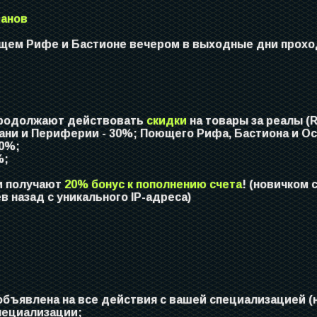
ранов
ем Рифе и Бастионе вечером в выходные дни проход
 продолжают действовать
скидки
на товары за реалы (R
вани и Периферии - 30%; Поющего Рифа, Бастиона и Ос
40%;
%;
и получают
20% бонус к пополнению счета
! (новичком
 назад с уникального IP-адреса)
бъявлена на все действия с вашей специализацией (н
специализации;