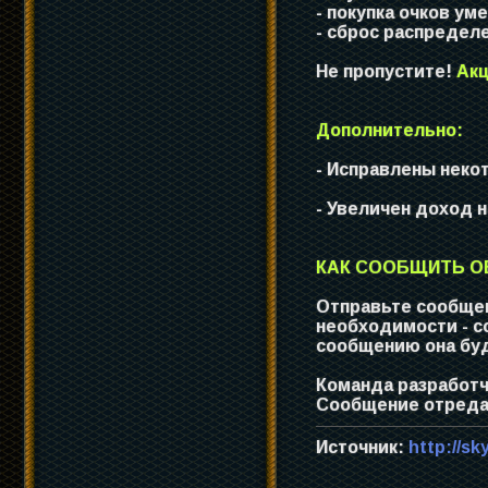
- покупка очков ум
- сброс распредел
Не пропустите!
Акц
Дополнительно:
- Исправлены неко
- Увеличен доход 
КАК СООБЩИТЬ ОБ
Отправьте сообщен
необходимости - с
сообщению она буд
Команда разработч
Сообщение отредак
Источник:
http://sk