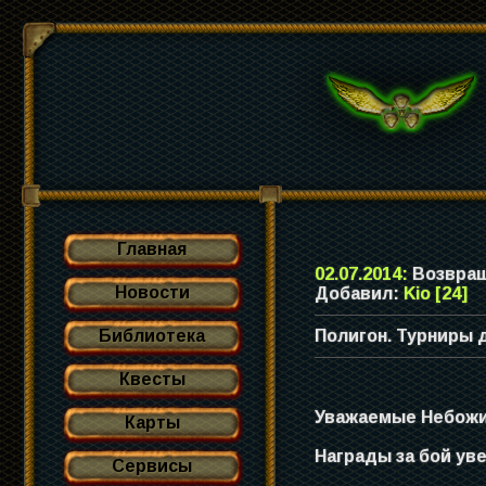
Главная
02.07.2014:
Возвращ
Новости
Добавил:
Kio [24]
Библиотека
Полигон. Турниры 
Квесты
Уважаемые Небожит
Карты
Награды за бой уве
Сервисы