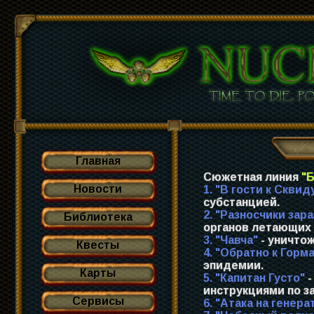
Главная
Сюжетная линия
"Б
Новости
1. "В гости к Сквид
субстанцией.
2. "Разносчики зар
Библиотека
органов летающих 
3. "Чавча"
- уничтож
Квесты
4. "Обратно к Горм
эпидемии.
Карты
5. "Капитан Густо"
-
инструкциями по 
Сервисы
6. "Атака на генера