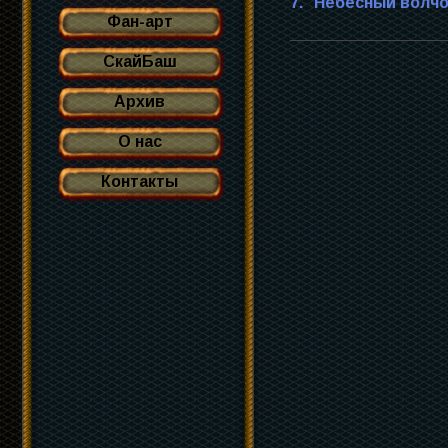
7. "Небесный волчо
Фан-арт
СкайБаш
Архив
О нас
Контакты