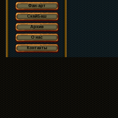
Фан-арт
СкайБаш
Архив
О нас
Контакты