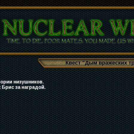
Квест "Дым вражеских т
тории низушников.
 Брис за наградой.