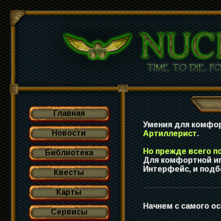
Главная
Умения для комфо
Новости
Артиллерист
.
Но прежде всего п
Библиотека
Для комфортной иг
Интерфейс, и под
Квесты
Карты
Начнем с самого ос
Сервисы