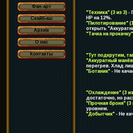
Фан-арт
"Техника" (3 из 3)
- 
HP на 12%.
СкайБаш
"Пилотирование" (1
открыть "Аккуратн
Архив
"Тачка на прокачку"
О нас
Контакты
"Тут подкрутим, т
"Аккуратный манёвр
перегрев. Хлад лиш
"Ботаник"
- Не кача
"Охлаждение" (3 из
достаточно, но ра
"Прочная броня" (3 
уровнем.
"Добытчик"
- Не ка