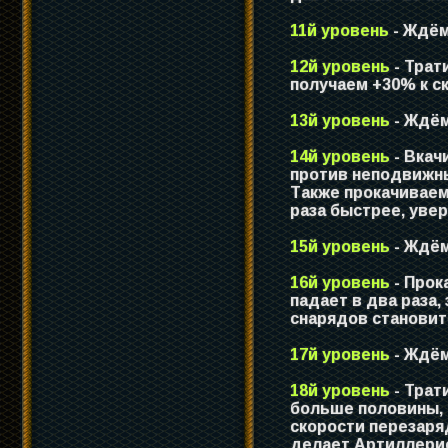
11й уровень
- Ждём
12й уровень
- Трат
получаем +30% к ск
13й уровень
- Ждём
14й уровень
- Вка
против неподвижны
Также прокачивае
раза быстрее, уве
15й уровень
- Ждём
16й уровень
- Прок
падает в два раза,
снарядов становит
17й уровень
- Ждём
18й уровень
- Трат
больше половины, 
скорости перезаря
делает Артиллерис