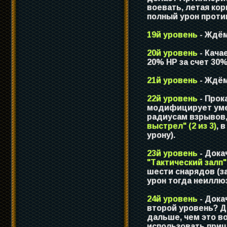
воевать, летая ко
полный урон проти
19й уровень
- Ждём
20й уровень
- Кача
20% HP за счет 30
21й уровень
- Ждём
22й уровень
- Прок
модифицирует умен
радиусам взрывов,
выстрел" (2 из 3)
, 
урону).
23й уровень
- Док
"Тактический залп" 
шести снарядов (з
урон тогда неиллю
24й уровень
- Док
второй уровень? Д
дальше, чем это 
использовать приц