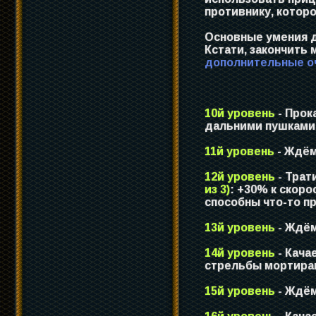
противнику, которо
Основные умения д
Кстати, закончить 
дополнительные о
10й уровень
- Про
дальними пушками
11й уровень
- Ждём
12й уровень
- Трат
из 3)
: +30% к скор
способны что-то п
13й уровень
- Ждём
14й уровень
- Кача
стрельбы мортира
15й уровень
- Ждём