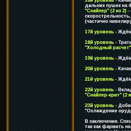
16й уровень
- Кача
дальних пушек на 
"Снайпер" (2 из 2)
-
скорострельность,
(частично нивелир
17й уровень
- Ждём
18й уровень
- Трат
"Холодный расчет" 
19й уровень
- Ждём
20й уровень
- Кача
21й уровень
- Ждём
22й уровень
- Вкла
"Снайпер-крит" (2 и
23й уровень
- Доб
"Охлаждение оруди
В заключение. Спе
так как фармить н