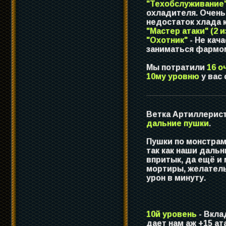
"Техобслуживание" 
охладителя. Очень
недостаток хлада 
"Мастер атаки" (2 и
"Охотник"
- Не кач
заниматься фармо
Мы потратили
16 о
10му уровню
у вас
Ветка Артиллерист
дальние пушки
.
Пушки по монстрам 
так как наши даль
впритык, да ещё и
мортиры, желатель
урон в минуту.
10й уровень
- Вкла
дает нам аж +15 ат