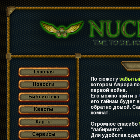
Главная
По сюжету
забыты
Новости
котором Аврора по
первой войне.
Его можно найти в
Библиотека
его тайнам будет 
обратно домой. Са
Квесты
комнат.
Карты
Огромное спасибо
"лабиринта".
Сервисы
Для удобства сдел