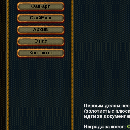
Фан-арт
СкайБаш
Архив
О нас
Контакты
Первым делом необ
(золотистые плюси
идти за документа
Награда за квест:
О