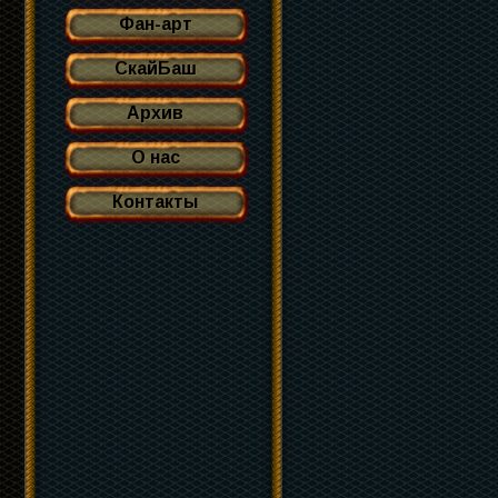
Фан-арт
СкайБаш
Архив
О нас
Контакты