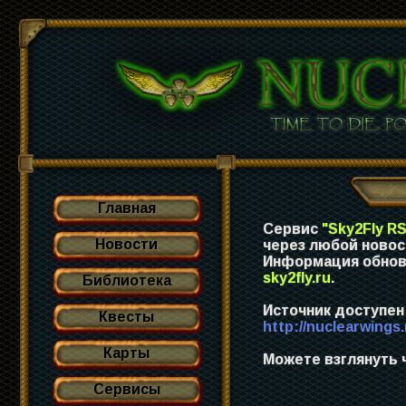
Главная
Сервис
"Sky2Fly R
Новости
через любой новос
Информация обно
sky2fly.ru
.
Библиотека
Источник доступен
Квесты
http://nuclearwings.
Карты
Можете взглянуть 
Сервисы