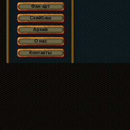
Фан-арт
СкайБаш
Архив
О нас
Контакты