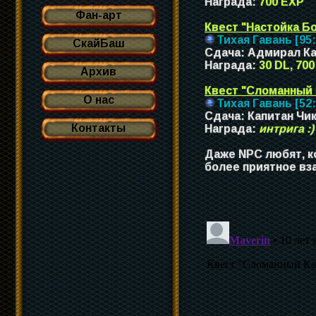
Награда:
700 EХР
Фан-арт
Квест "Настойка Б
Тихая Гавань [95:
СкайБаш
Сдача: Адмирал К
Награда:
30 DL, 700
Архив
Квест "Сломанный 
О нас
Тихая Гавань [52:
Сдача: Капитан Чи
Контакты
Награда:
интрига :)
Даже NPC любят, к
более приятное вз