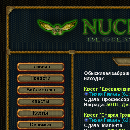
Главная
Обыскивая заброше
Новости
находок.
Квест "Древняя кни
Библиотека
Тихая Гавань [61:
Сдача: Профессор
Квесты
Награда:
50 DL, Де
Карты
Квест "Старая Тряп
Тихая Гавань [62:
Сервисы
Сдача: Милента