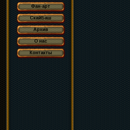
Фан-арт
СкайБаш
Архив
О нас
Контакты