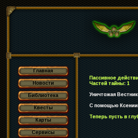
Главная
Пассивное действи
Новости
Частей тайны: 1
Уничтожая Вестник
Библиотека
С помощью Ксении,
Квесты
Теперь пусть в гл
Карты
Сервисы