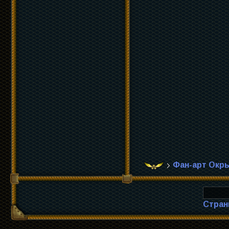
Фан-арт Окр
Стран