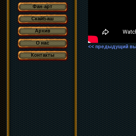
Фан-арт
СкайБаш
Архив
О нас
<< предыдущий вы
Контакты