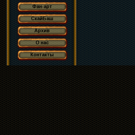
Фан-арт
СкайБаш
Архив
О нас
Контакты