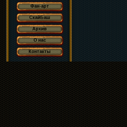
Фан-арт
СкайБаш
Архив
О нас
Контакты