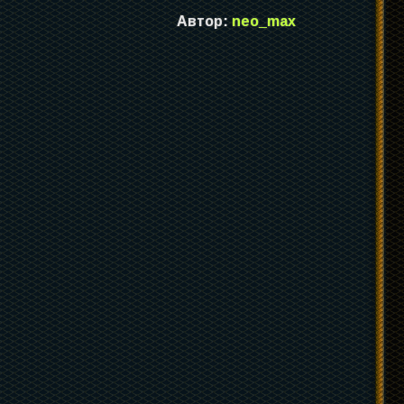
Автор:
neo_max