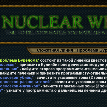
Сюжетная линия "Проблема Бу
Проблема Бурелома"
состоит из такой линейки квестов
восеков"
- привезите Кулинби поведенческие модули 
тшельник"
- найдите старого программиста-отшельник
 найдите печеньки и привезите программисту-отшельн
ровосеков-убийц"
- зачистите указанные зоны (2 зоны п
ровосеков-расчленителей"
- зачистите указанные зоны 
ровосеков-мясников"
- зачистите указанные зоны (2 зон
и"
- узнайте у программиста о дальнейшем лечении др