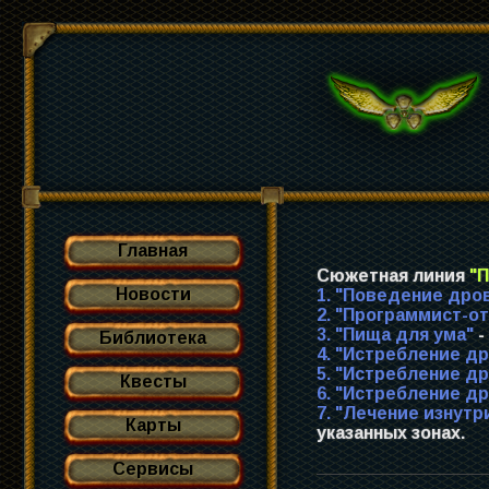
Главная
Сюжетная линия
"
Новости
1. "Поведение дро
2. "Программист-о
3. "Пища для ума"
-
Библиотека
4. "Истребление д
5. "Истребление д
Квесты
6. "Истребление д
7. "Лечение изнутр
Карты
указанных зонах.
Сервисы