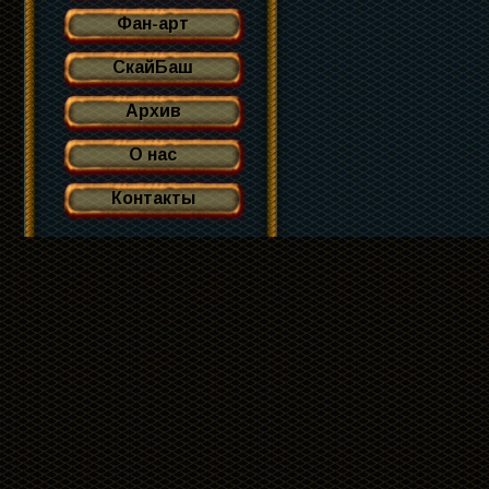
Фан-арт
СкайБаш
Архив
О нас
Контакты