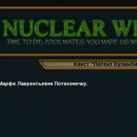
Квест "Патент Кулинби
Марфе Лаврентьевне Потихонечку.